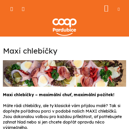
Přejít
NÁKU
na
obsah
KOŠÍ
Maxi chlebíčky
Maxi chlebíčky – maximální chuť, maximální požitek!
Máte rádi chlebíčky, ale ty klasické vám přijdou malé? Tak si
dopřejte pořádnou porci v podobě našich MAXI chlebíčků.
Jsou dokonalou volbou pro každou příležitost, ať potřebujete
zahnat hlad nebo si jen chcete dopřát opravdu něco
výjimečného.