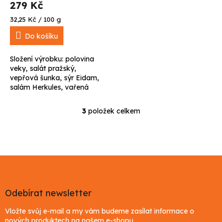
279 Kč
Měrná
32,25 Kč / 100 g
cena:
Do košíku
Složení výrobku: polovina
veky, salát pražský,
vepřová šunka, sýr Eidam,
salám Herkules, vařená
vejce, sterilovaná okurka a
kapie, čerstvá petrželka,
3
položek celkem
O
kadeřavý salát.
v
l
á
d
Z
a
á
c
p
í
p
a
Odebírat newsletter
r
t
v
Vložte svůj e-mail a my vám budeme zasílat informace o
í
k
nových produktech na našem e-shopu.