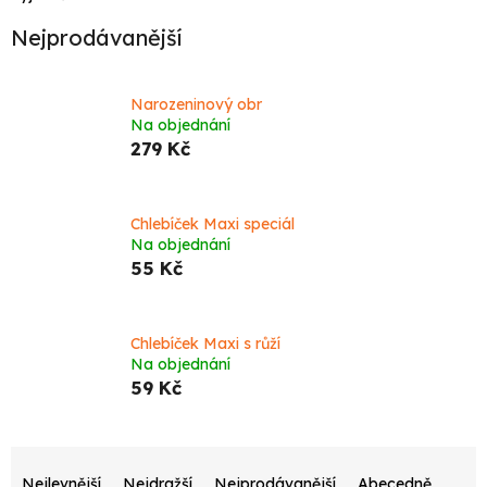
Nejprodávanější
Narozeninový obr
Na objednání
279 Kč
Chlebíček Maxi speciál
Na objednání
55 Kč
Chlebíček Maxi s růží
Na objednání
59 Kč
Ř
a
Nejlevnější
Nejdražší
Nejprodávanější
Abecedně