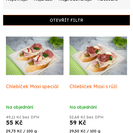
z
e
n
OTEVŘÍT FILTR
í
p
V
r
ý
o
p
d
i
u
s
k
p
t
r
ů
o
d
Chlebíček Maxi speciál
Chlebíček Maxi s růží
u
k
t
Na objednání
Na objednání
ů
49,11 Kč bez DPH
52,68 Kč bez DPH
55 Kč
59 Kč
Měrná
Měrná
29,73 Kč / 100 g
29,50 Kč / 100 g