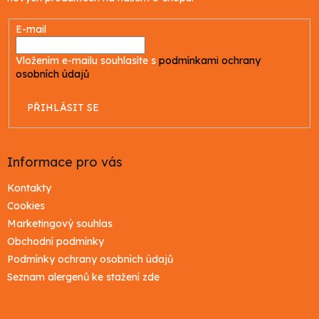
y
v
E-mail
ý
p
Vložením e-mailu souhlasíte s
podmínkami ochrany
i
osobních údajů
s
u
PŘIHLÁSIT SE
Informace pro vás
Kontakty
Cookies
Marketingový souhlas
Obchodní podmínky
Podmínky ochrany osobních údajů
Seznam alergenů ke stažení zde