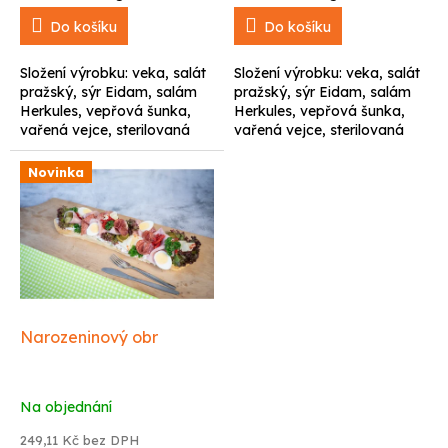
cena:
cena:
Do košíku
Do košíku
Složení výrobku: veka, salát
Složení výrobku: veka, salát
pražský, sýr Eidam, salám
pražský, sýr Eidam, salám
Herkules, vepřová šunka,
Herkules, vepřová šunka,
vařená vejce, sterilovaná
vařená vejce, sterilovaná
okurka a kapie, čerstvá
okurka, čerstvá paprika.
petrželka.
Novinka
Narozeninový obr
Na objednání
249,11 Kč bez DPH