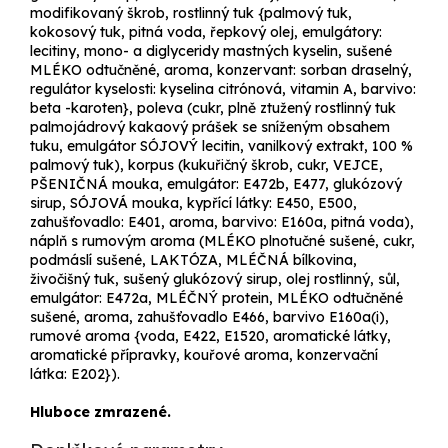
modifikovaný škrob, rostlinný tuk {palmový tuk,
kokosový tuk, pitná voda, řepkový olej, emulgátory:
lecitiny, mono- a diglyceridy mastných kyselin, sušené
MLÉKO odtučněné, aroma, konzervant: sorban draselný,
regulátor kyselosti: kyselina citrónová, vitamin A, barvivo:
beta -karoten}, poleva (cukr, plně ztužený rostlinný tuk
palmojádrový kakaový prášek se sníženým obsahem
tuku, emulgátor SÓJOVÝ lecitin, vanilkový extrakt, 100 %
palmový tuk), korpus (kukuřičný škrob, cukr, VEJCE,
PŠENIČNÁ mouka, emulgátor: E472b, E477, glukózový
sirup, SÓJOVÁ mouka, kypřící látky: E450, E500,
zahušťovadlo: E401, aroma, barvivo: E160a, pitná voda),
náplň s rumovým aroma (MLÉKO plnotučné sušené, cukr,
podmáslí sušené, LAKTÓZA, MLÉČNÁ bílkovina,
živočišný tuk, sušený glukózový sirup, olej rostlinný, sůl,
emulgátor: E472a, MLÉČNÝ protein, MLÉKO odtučněné
sušené, aroma, zahušťovadlo E466, barvivo E160a(i),
rumové aroma {voda, E422, E1520, aromatické látky,
aromatické přípravky, kouřové aroma, konzervační
látka: E202}).
Hluboce zmrazené.