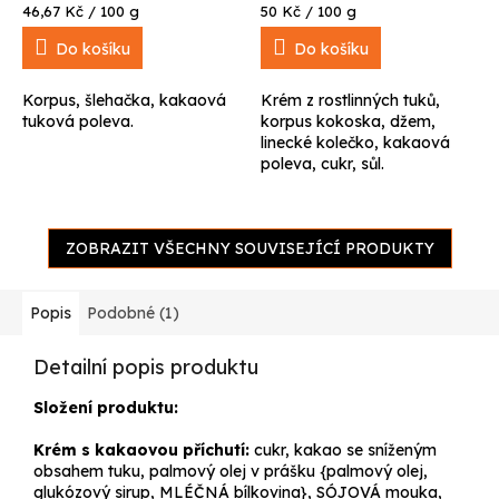
Měrná
Měrná
46,67 Kč / 100 g
50 Kč / 100 g
cena:
cena:
Do košíku
Do košíku
Korpus, šlehačka, kakaová
Krém z rostlinných tuků,
tuková poleva.
korpus kokoska, džem,
linecké kolečko, kakaová
poleva, cukr, sůl.
ZOBRAZIT VŠECHNY SOUVISEJÍCÍ PRODUKTY
Popis
Podobné (1)
Detailní popis produktu
Složení produktu:
Krém s kakaovou příchutí:
cukr, kakao se sníženým
obsahem tuku, palmový olej v prášku {palmový olej,
glukózový sirup, MLÉČNÁ bílkovina}, SÓJOVÁ mouka,