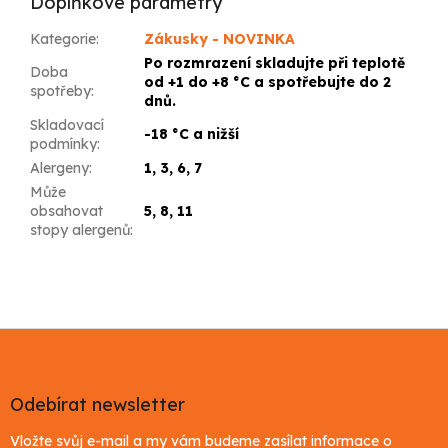
Doplňkové parametry
Kategorie
:
Zákusky - NOVINKA
Po rozmrazení skladujte při teplotě
Doba
od +1 do +8 °C a spotřebujte do 2
spotřeby
:
dnů.
Skladovací
-18 °C a nižší
podmínky
:
Alergeny
:
1, 3, 6, 7
Může
obsahovat
5, 8, 11
stopy alergenů
:
Z
á
p
a
Odebírat newsletter
t
Vložte svůj e-mail a my vám budeme zasílat informace o
í