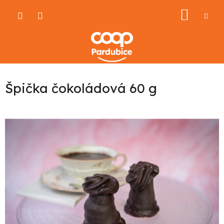
Přejít
NÁKU
na
obsah
KOŠÍ
Špička čokoládová 60 g