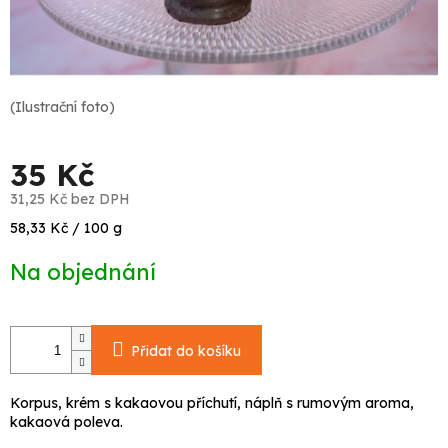
(Ilustrační foto)
35 Kč
31,25 Kč bez DPH
Měrná
58,33 Kč / 100 g
cena:
Na objednání
Přidat do košíku
Korpus, krém s kakaovou příchutí, náplň s rumovým aroma,
kakaová poleva.