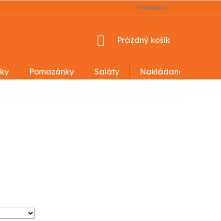
OBCHODNÍ PODMÍNKY
PODMÍNKY OCHRANY OSOBNÍCH Ú
Přihlášení
NÁKUPNÍ
Prázdný košík
KOŠÍK
ky
Pomazánky
Saláty
Nakládané výrobky