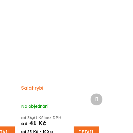
Salát rybí
Další
produkt
Na objednání
od 36,61 Kč bez DPH
41 Kč
od
Měrná
TAIL
od 23 Kč / 100 g
DETAIL