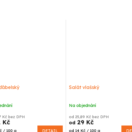
ďábelský
Salát vlašský
ednání
Na objednání
7 Kč bez DPH
od 25,89 Kč bez DPH
 Kč
29 Kč
od
Měrná
č / 100 g
DETAIL
od 14 Kč / 100 g
DE