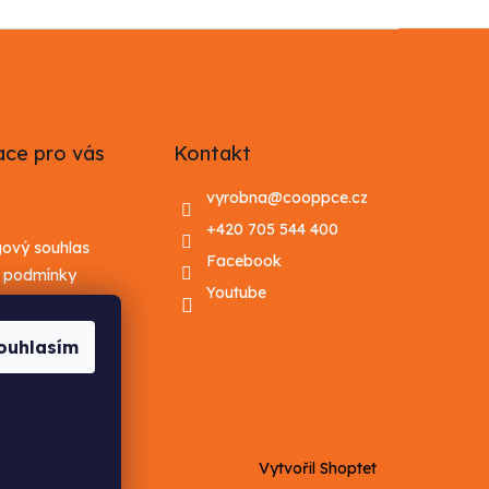
ace pro vás
Kontakt
vyrobna
@
cooppce.cz
+420 705 544 400
gový souhlas
Facebook
 podmínky
Youtube
 ochrany
údajů
ouhlasím
lergenů ke
de
Vytvořil Shoptet