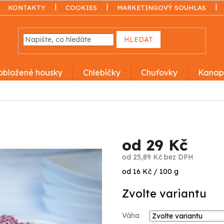
KONTAKTY
COOKIES
MARKETINGOVÝ SOUHLAS
HLEDAT
obložené housky
Chlebíčky
Chuťovky
Kanap
od
29 Kč
od
25,89 Kč
bez DPH
Měrná
od 16 Kč / 100 g
cena:
Zvolte variantu
Váha