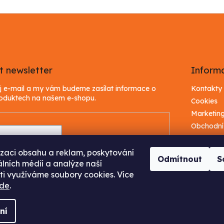
t newsletter
Inform
ůj e-mail a my vám budeme zasílat informace o
Kontakty
oduktech na našem e-shopu.
Cookies
Marketin
Obchodní
Podmínky
 e-mailu souhlasíte s
podmínkami ochrany
osobních 
h údajů
izaci obsahu a reklam, poskytování
Odmítnout
S
Seznam a
álních médií a analýze naší
stažení z
ti využíváme soubory cookies. Více
ÁSIT SE
de
.
ní
vyhrazena.
Upravit nastavení cookies