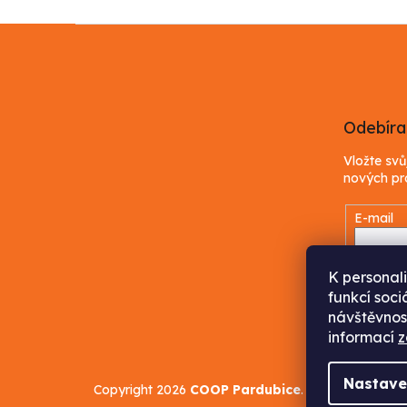
Z
á
p
a
t
Odebíra
í
Vložte sv
nových pr
E-mail
Vložením
osobníc
K personal
funkcí soci
návštěvnos
PŘIHL
informací
z
Nastave
Copyright 2026
COOP Pardubice
. Všechna práva 