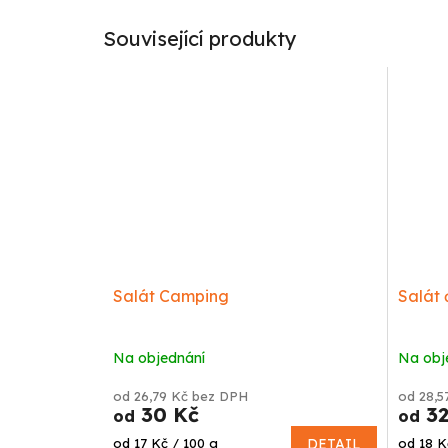
Související produkty
Salát Camping
Salát 
Na objednání
Na obj
od 26,79 Kč bez DPH
od 28,5
30 Kč
32
od
od
Měrná
Měrná
od 17 Kč / 100 g
DETAIL
od 18 K