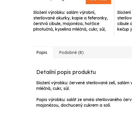
cena:
cena:
Složení výrobku: salám výrobní,
Složení
sterilované okurky, kapie a feferonky,
sterilo
čerstvá cibule, majonéza, hořčice
cibule 
plnotučná, kyselina mléčná, cukr, sůl,
kečup j
pepř.
plnotuč
Popis
Podobné (8)
Detailní popis produktu
Složení výrobku: červené sterilované zelí, salám 
mléčná, cukr, sůl.
Popis výrobku: salát ze směsi sterilovaného červ
majonézou, dochucený cukrem a solí.