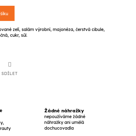
šíku
lované zelí, salám výrobní, majonéza, čerstvá cibule,
čná, cukr, sůl.
SDÍLET
e
Žádné náhražky
nepoužíváme žádné
náhražky ani umělá
y,
dochucovadla
 rauty