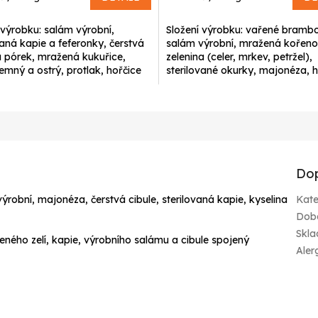
cena:
 výrobku: salám výrobní,
Složení výrobku: vařené brambo
vaná kapie a feferonky, čerstvá
salám výrobní, mražená kořen
a pórek, mražená kukuřice,
zelenina (celer, mrkev, petržel),
emný a ostrý, protlak, hořčice
sterilované okurky, majonéza, h
ná, kyselina mléčná,...
plnotučná, kyselina mléčná, cukr,
Dop
výrobní, majonéza, čerstvá cibule, sterilovaná kapie, kyselina
Kate
Dob
Skla
eného zelí, kapie, výrobního salámu a cibule spojený
Aler