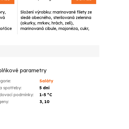
cena:
ry,
Složení výrobku: marinované filety ze
ová
sledě obecného, sterilovaná zelenina
(okurky, mrkev, hrách, zelí),
ořčice
marinovaná cibule, majonéza, cukr,
...
koření.
lňkové parametry
gorie
:
Saláty
a spotřeby
:
5 dní
dovací podmínky
:
1-5 °C
geny
:
3, 10