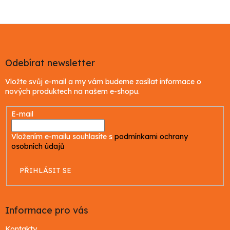
Z
á
p
a
Odebírat newsletter
t
Vložte svůj e-mail a my vám budeme zasílat informace o
í
nových produktech na našem e-shopu.
E-mail
Vložením e-mailu souhlasíte s
podmínkami ochrany
osobních údajů
PŘIHLÁSIT SE
Informace pro vás
Kontakty