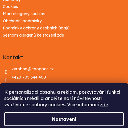
Cookies
Marketingový souhlas
Obchodní podmínky
Podmínky ochrany osobních údajů
Seznam alergenů ke stažení zde
Kontakt
vyrobna
@
cooppce.cz
+420 705 544 400
Facebook
K personalizaci obsahu a reklam, poskytování funkcí
Youtube
sociálních médií a analýze naší návštěvnosti
využíváme soubory cookies. Více informací
zde
.
Vytvořil Shoptet
Nastavení