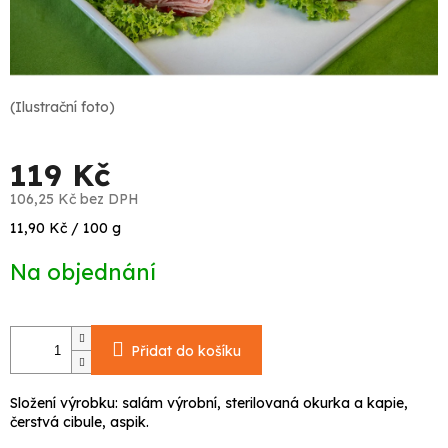
(Ilustrační foto)
119 Kč
106,25 Kč bez DPH
Měrná
11,90 Kč / 100 g
cena:
Na objednání
Přidat do košíku
Složení výrobku: salám výrobní, sterilovaná okurka a kapie,
čerstvá cibule, aspik.