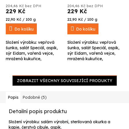
204,46 Kč bez DPH
204,46 Kč bez DPH
229 Kč
229 Kč
Měrná
Měrná
22,90 Kč / 100 g
22,90 Kč / 100 g
cena:
cena:
Do košíku
Do košíku
Složení výrobku: vepřová
Složení výrobku: vepřová
šunka, salát Speciál, aspik,
šunka, salát Speciál, aspik,
sýr Eidam, vařená vejce,
sýr Eidam, vařená vejce,
mražená kukuřice,
mražená kukuřice,
sterilovaná kapie, čerstvý
sterilovaná kapie, čerstvé
pórek, čerstvá petrželka.
rajče, čerstvý pórek, čerstvá
Ceny u aspikových...
petrželka. Ceny u...
ZOBRAZIT VŠECHNY SOUVISEJÍCÍ PRODUKTY
Popis
Podobné (5)
Detailní popis produktu
Složení výrobku: salám výrobní, sterilovaná okurka a
kapie, čerstvá cibule, aspik.