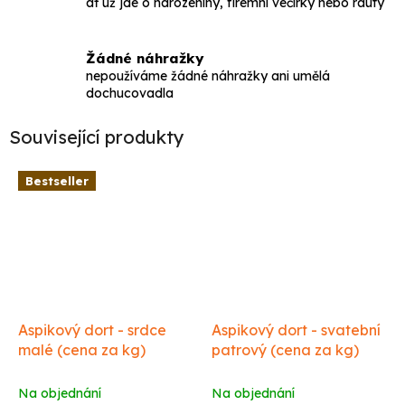
ať už jde o narozeniny, firemní večírky nebo rauty
Žádné náhražky
nepoužíváme žádné náhražky ani umělá
dochucovadla
Související produkty
Bestseller
Aspikový dort - srdce
Aspikový dort - svatební
malé (cena za kg)
patrový (cena za kg)
Na objednání
Na objednání