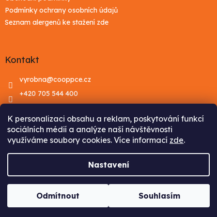
Podmínky ochrany osobních údajů
Seznam alergenů ke stažení zde
Kontakt
vyrobna
@
cooppce.cz
+420 705 544 400
Facebook
K personalizaci obsahu a reklam, poskytování funkcí
Youtube
sociálních médií a analýze naší návštěvnosti
využíváme soubory cookies. Více informací
zde
.
Vytvořil Shoptet
Nastavení
Copyright 2026
COOP Pardubice
. Všechna práva
Odmítnout
Souhlasím
vyhrazena.
Upravit nastavení cookies