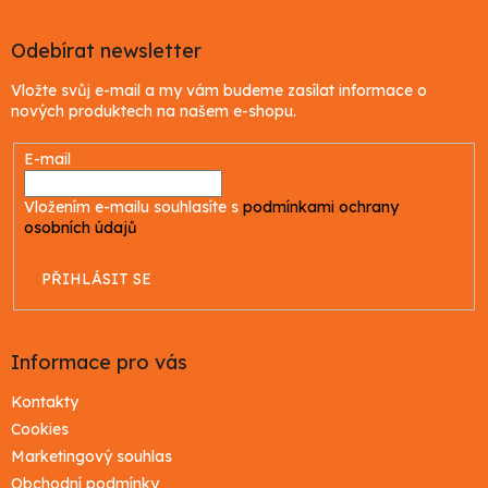
á
p
a
Odebírat newsletter
t
Vložte svůj e-mail a my vám budeme zasílat informace o
í
nových produktech na našem e-shopu.
E-mail
Vložením e-mailu souhlasíte s
podmínkami ochrany
osobních údajů
PŘIHLÁSIT SE
Informace pro vás
Kontakty
Cookies
Marketingový souhlas
Obchodní podmínky