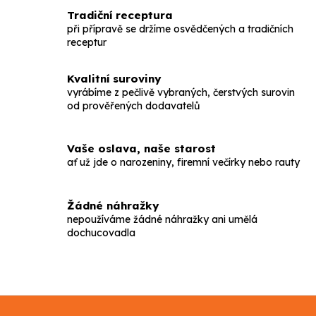
Tradiční receptura
při přípravě se držíme osvědčených a tradičních
receptur
Kvalitní suroviny
vyrábíme z pečlivě vybraných, čerstvých surovin
od prověřených dodavatelů
Vaše oslava, naše starost
ať už jde o narozeniny, firemní večírky nebo rauty
Žádné náhražky
nepoužíváme žádné náhražky ani umělá
dochucovadla
Z