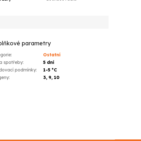
lňkové parametry
gorie
:
Ostatní
a spotřeby
:
5 dní
dovací podmínky
:
1-5 °C
geny
:
3, 9, 10