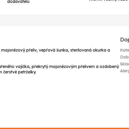
dodavatelů
Dop
, majonézový přeliv, vepřová šunka, sterilovaná okurka a
Kate
Dob
Skla
vařeného vajíčka, překrytý majonézovým přelivem a ozdobený
Aler
 čerstvé petrželky.