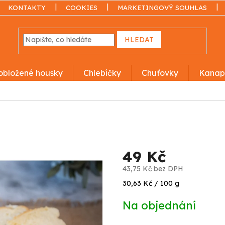
KONTAKTY
COOKIES
MARKETINGOVÝ SOUHLAS
HLEDAT
obložené housky
Chlebíčky
Chuťovky
Kanap
49 Kč
43,75 Kč bez DPH
Měrná
30,63 Kč / 100 g
cena:
Na objednání