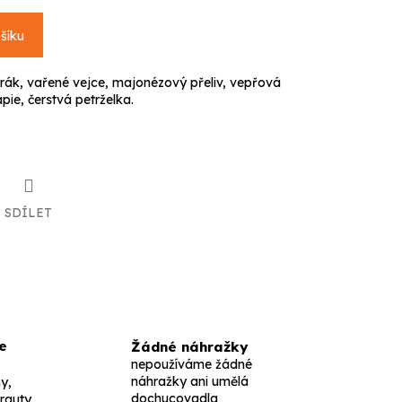
šíku
rák, vařené vejce, majonézový přeliv, vepřová
pie, čerstvá petrželka.
SDÍLET
e
Žádné náhražky
nepoužíváme žádné
náhražky ani umělá
y,
dochucovadla
 rauty