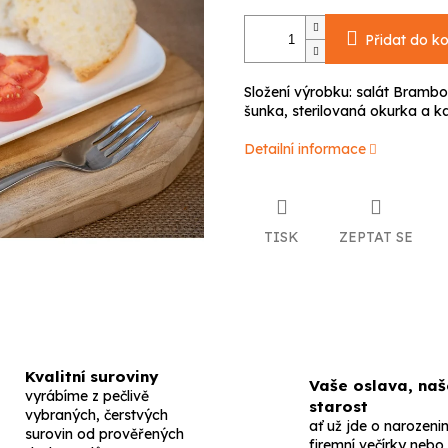
Přidat do ko
Složení výrobku: salát Brambo
šunka, sterilovaná okurka a ka
Detailní informace
TISK
ZEPTAT SE
Kvalitní suroviny
Vaše oslava, naš
vyrábíme z pečlivě
starost
vybraných, čerstvých
ať už jde o narozenin
surovin od prověřených
firemní večírky nebo