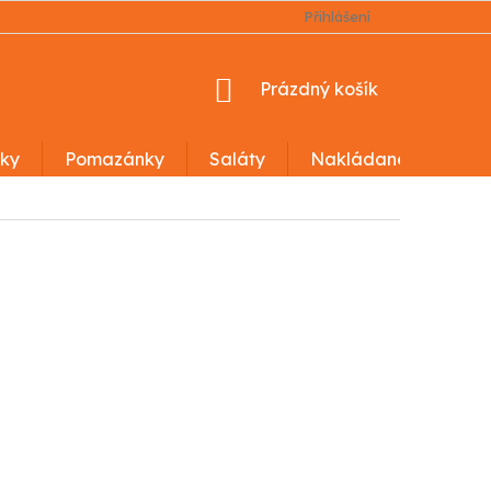
OBCHODNÍ PODMÍNKY
PODMÍNKY OCHRANY OSOBNÍCH Ú
Přihlášení
NÁKUPNÍ
Prázdný košík
KOŠÍK
ky
Pomazánky
Saláty
Nakládané výrobky