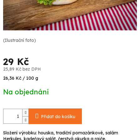
(Ilustrační foto)
29 Kč
25,89 Kč bez DPH
Měrná
26,36 Kč / 100 g
cena:
Na objednání
Přidat do košíku
Složení výrobku:
houska, tradiční pomazánkové, salám
Herkules, kadeřavý salát, čerstvá okurka a rajče.