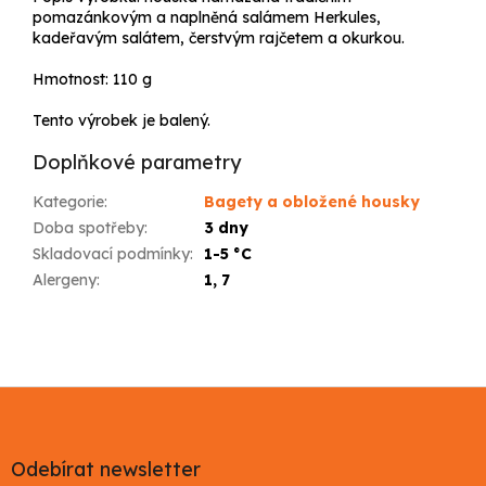
pomazánkovým a naplněná salámem Herkules,
kadeřavým salátem, čerstvým rajčetem a okurkou.
Hmotnost:
110 g
Tento výrobek je balený.
Doplňkové parametry
Kategorie
:
Bagety a obložené housky
Doba spotřeby
:
3 dny
Skladovací podmínky
:
1-5 °C
Alergeny
:
1, 7
Z
á
p
a
Odebírat newsletter