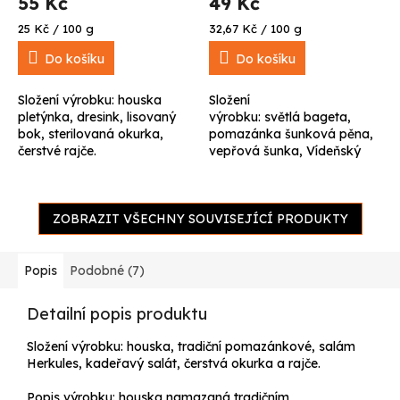
55 Kč
49 Kč
Měrná
Měrná
25 Kč / 100 g
32,67 Kč / 100 g
cena:
cena:
Do košíku
Do košíku
Složení výrobku: houska
Složení
pletýnka, dresink, lisovaný
výrobku: světlá bageta,
bok, sterilovaná okurka,
pomazánka šunková pěna,
čerstvé rajče.
vepřová šunka, Vídeňský
salám, čínské zelí, čerstvá
paprika.
ZOBRAZIT VŠECHNY SOUVISEJÍCÍ PRODUKTY
Popis
Podobné (7)
Detailní popis produktu
Složení výrobku:
houska, tradiční pomazánkové, salám
Herkules, kadeřavý salát, čerstvá okurka a rajče.
Popis výrobku:
houska namazaná tradičním