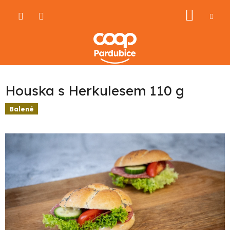
Přejít
NÁKU
na
obsah
KOŠÍ
Houska s Herkulesem 110 g
Balené