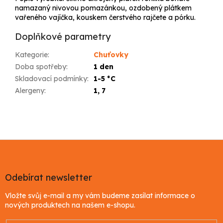
namazaný nivovou pomazánkou, ozdobený plátkem
vařeného vajíčka, kouskem čerstvého rajčete a pórku.
Doplňkové parametry
Kategorie
:
Chuťovky
Doba spotřeby
:
1 den
Skladovací podmínky
:
1-5 °C
Alergeny
:
1, 7
Z
á
p
a
Odebírat newsletter
t
Vložte svůj e-mail a my vám budeme zasílat informace o
í
nových produktech na našem e-shopu.