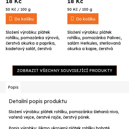
18 Kč
18 Kč
Měrná
Měrná
50 Kč / 100 g
50 Kč / 100 g
cena:
cena:
Do košíku
Do košíku
Složení výrobku: plátek
Složení výrobku: plátek
rohlíku, pomazánka sýrová,
rohlíku, pomazánka Palivec,
čerstvá okurka a paprika,
salám Herkules, sterilovaná
kadeřavý salát, čerstvá
okurka a kapie, čerstvá
petrželka.
petrželka.
ZOBRAZIT VŠECHNY SOUVISEJÍCÍ PRODUKTY
Popis
Detailní popis produktu
Složení výrobku: plátek rohlíku, pomazánka šlehaná niva,
vařená vejce, čerstvé rajče, čerstvý pórek.
Popis výrobku: šikmo ukrojený plátek rohlíku bohatě