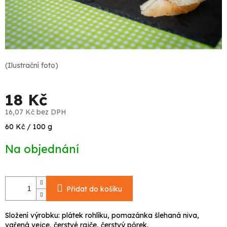
(Ilustrační foto)
18 Kč
16,07 Kč bez DPH
Měrná
60 Kč / 100 g
cena:
Na objednání
Přidat do košíku
Složení výrobku: plátek rohlíku, pomazánka šlehaná niva,
vařená vejce, čerstvé rajče, čerstvý pórek.